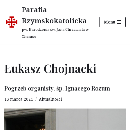
Parafia
Przejdź
Rzymskokatolicka
Menu
do
treści
pw. Narodzenia św. Jana Chrzciciela w
Chełmie
Łukasz Chojnacki
Pogrzeb organisty, śp. Ignacego Rozum
13 marca 2021
Aktualności