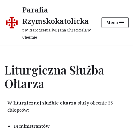
Parafia
Przejdź
Rzymskokatolicka
Menu
do
treści
pw. Narodzenia św. Jana Chrzciciela w
Chełmie
Liturgiczna Służba
Ołtarza
W
liturgicznej służbie ołtarza
służy obecnie 35
chłopców:
14 ministrantów