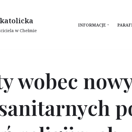
katolicka
INFORMACJE
PARAF
zciciela w Chełmie
y wobec now
sanitarnych p