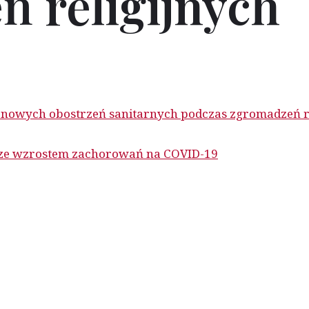
 religijnych
nowych obostrzeń sanitarnych podczas zgromadzeń re
 ze wzrostem zachorowań na COVID-19