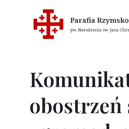
Przejdź
Parafia Rzymsko
do
pw. Narodzenia św. Jana Chr
treści
Komunikat
obostrzeń 