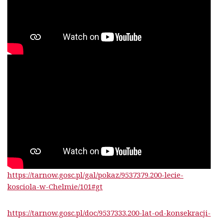
https://tarnow.gosc.pl/gal/pokaz/9537379.200-lecie-
kosciola-w-Chelmie/101#gt
https://tarnow.gosc.pl/doc/9537333.200-lat-od-konsekracji-