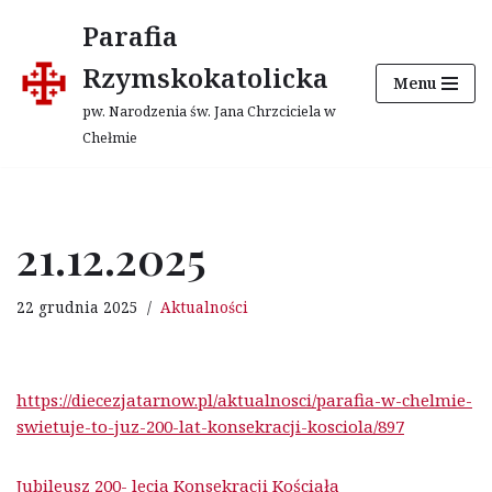
Parafia
Przejdź
Rzymskokatolicka
Menu
do
treści
pw. Narodzenia św. Jana Chrzciciela w
Chełmie
21.12.2025
22 grudnia 2025
Aktualności
https://diecezjatarnow.pl/aktualnosci/parafia-w-chelmie-
swietuje-to-juz-200-lat-konsekracji-kosciola/897
Jubileusz 200- lecia Konsekracji Kościała