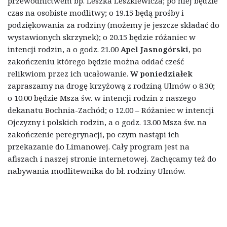
przewodnictwem bp. Leszka Leszkiewicza; po niej będzie
czas na osobiste modlitwy; o 19.15 będą prośby i
podziękowania za rodziny (możemy je jeszcze składać do
wystawionych skrzynek); o 20.15 będzie różaniec w
intencji rodzin, a o godz. 21.00
Apel Jasnogórski,
po
zakończeniu którego będzie można oddać cześć
relikwiom przez ich ucałowanie.
W poniedziałek
zapraszamy na drogę krzyżową z rodziną Ulmów o 8.30;
o 10.00 będzie Msza św. w intencji rodzin z naszego
dekanatu Bochnia-Zachód; o 12.00 – Różaniec w intencji
Ojczyzny i polskich rodzin, a o godz. 13.00 Msza św. na
zakończenie peregrynacji, po czym nastąpi ich
przekazanie do Limanowej. Cały program jest na
afiszach i naszej stronie internetowej. Zachęcamy też do
nabywania modlitewnika do bł. rodziny Ulmów.