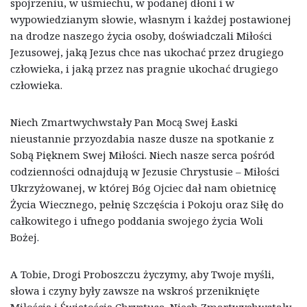
spojrzeniu, w uśmiechu, w podanej dłoni i w
wypowiedzianym słowie, własnym i każdej postawionej
na drodze naszego życia osoby, doświadczali Miłości
Jezusowej, jaką Jezus chce nas ukochać przez drugiego
człowieka, i jaką przez nas pragnie ukochać drugiego
człowieka.
Niech Zmartwychwstały Pan Mocą Swej Łaski
nieustannie przyozdabia nasze dusze na spotkanie z
Sobą Pięknem Swej Miłości. Niech nasze serca pośród
codzienności odnajdują w Jezusie Chrystusie – Miłości
Ukrzyżowanej, w której Bóg Ojciec dał nam obietnicę
Życia Wiecznego, pełnię Szczęścia i Pokoju oraz Siłę do
całkowitego i ufnego poddania swojego życia Woli
Bożej.
A Tobie, Drogi Proboszczu życzymy, aby Twoje myśli,
słowa i czyny były zawsze na wskroś przeniknięte
Miłością i Świętością Chrystusa. Niech Zmartwychwstały