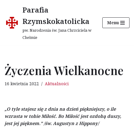
Parafia
Przejdź
Rzymskokatolicka
Menu
do
treści
pw. Narodzenia św. Jana Chrzciciela w
Chełmie
Życzenia Wielkanocne
16 kwietnia 2022
Aktualności
„O tyle stajesz się z dnia na dzień piękniejszy, o ile
wzrasta w tobie Miłość. Bo Miłość jest
ozdobą duszy,
jest jej pięknem.” /św. Augustyn z Hippony/